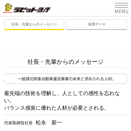
HOME
社長・先輩からのメッセージ
採用データ
安心のラビット急行
貸切バスの利用
社長・先輩からのメッセージ
バスの紹介
会社概要
お問い合わせフォーム
最先端の技術を理解し、人としての感性を忘れな
い。
バランス感覚に優れた人材が必要とされる。
松永 新一
代表取締役社長